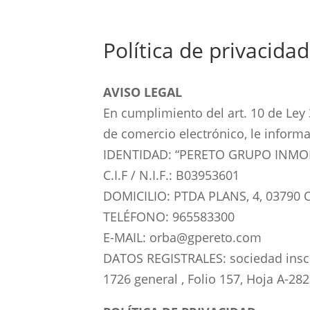
Política de privacidad
AVISO LEGAL
En cumplimiento del art. 10 de Ley 
de comercio electrónico, le inform
IDENTIDAD: “PERETO GRUPO INMOBI
C.I.F / N.I.F.: B03953601
DOMICILIO: PTDA PLANS, 4, 03790 
TELÉFONO: 965583300
E-MAIL: orba@gpereto.com
DATOS REGISTRALES: sociedad inscri
1726 general , Folio 157, Hoja A-2822