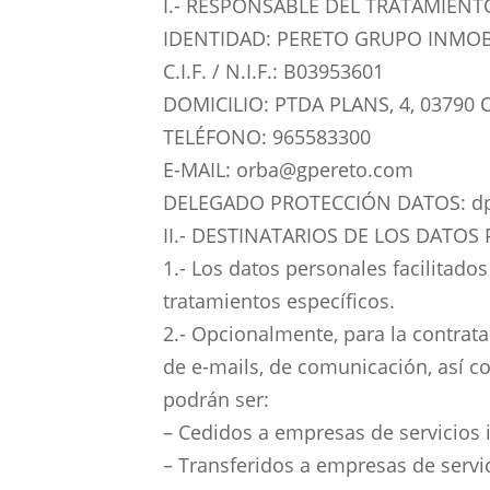
I.- RESPONSABLE DEL TRATAMIENT
IDENTIDAD: PERETO GRUPO INMOBIL
C.I.F. / N.I.F.: B03953601
DOMICILIO: PTDA PLANS, 4, 03790 
TELÉFONO: 965583300
E-MAIL: orba@gpereto.com
DELEGADO PROTECCIÓN DATOS: d
II.- DESTINATARIOS DE LOS DATOS
1.- Los datos personales facilitado
tratamientos específicos.
2.- Opcionalmente, para la contrata
de e-mails, de comunicación, así c
podrán ser:
– Cedidos a empresas de servicios 
– Transferidos a empresas de servi