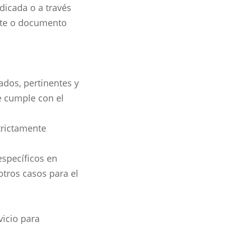
ndicada o a través
rte o documento
ados, pertinentes y
se cumple con el
trictamente
específicos en
otros casos para el
vicio para