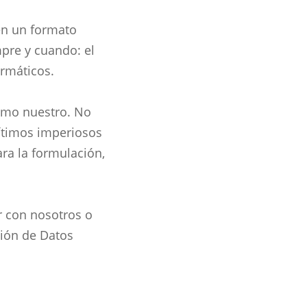
 en un formato
mpre y cuando: el
ormáticos.
timo nuestro. No
ítimos imperiosos
ara la formulación,
r con nosotros o
ción de Datos