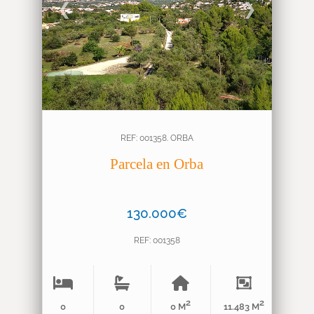
❮
❯
REF: 001358. ORBA
Parcela en Orba
130.000€
REF: 001358
2
2
0
0
0 M
11.483 M