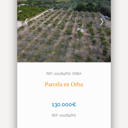
❮
❯
REF: 001784PGI. ORBA
Parcela en Orba
130.000€
REF: 001784PGI