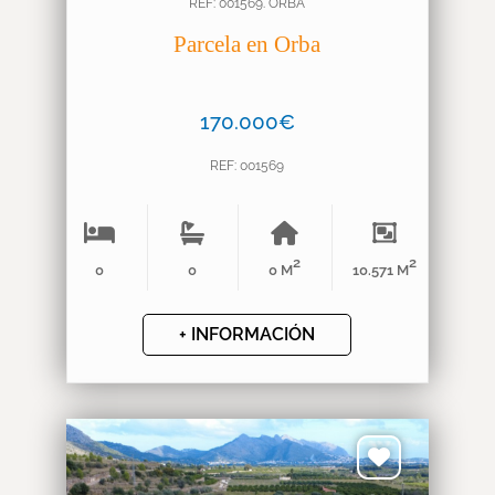
REF: 001569. ORBA
Parcela en Orba
170.000€
REF: 001569
2
2
0
0
0 M
10.571 M
+ INFORMACIÓN