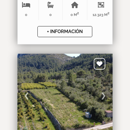
2
2
0
0
0 M
12.323 M
+ INFORMACIÓN
❮
❯