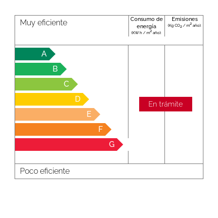
Consumo de
Emisiones
Muy eficiente
2
(Kg CO
/ m
año):
energía
2
2
(KW h / m
año):
A
B
C
D
En trámite
E
F
G
Poco eficiente