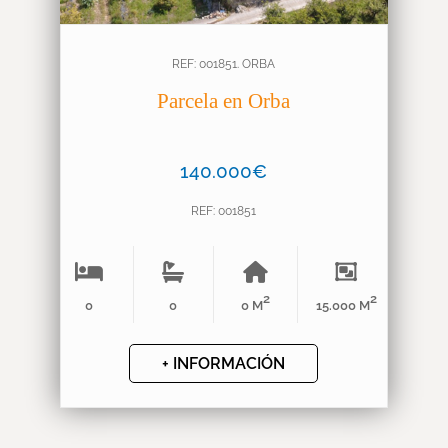
REF: 001851. ORBA
Parcela en Orba
140.000€
REF: 001851
2
2
0
0
0 M
15.000 M
+ INFORMACIÓN