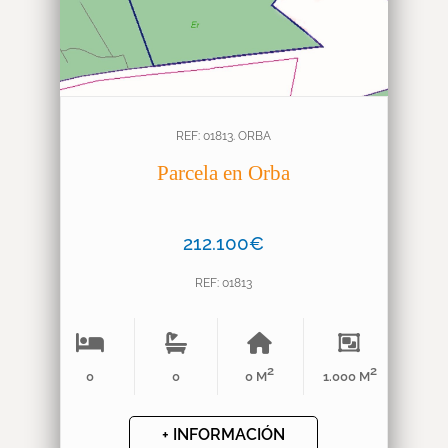
REF: 01813. ORBA
Parcela en Orba
212.100€
REF: 01813
2
2
0
0
0 M
1.000 M
+ INFORMACIÓN