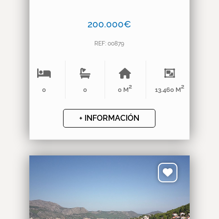
200.000€
REF: 00879
2
2
0
0
0 M
13.460 M
+ INFORMACIÓN