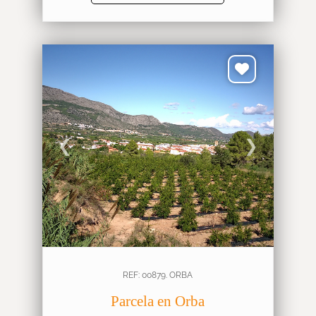
❮
❯
REF: 00879. ORBA
Parcela en Orba