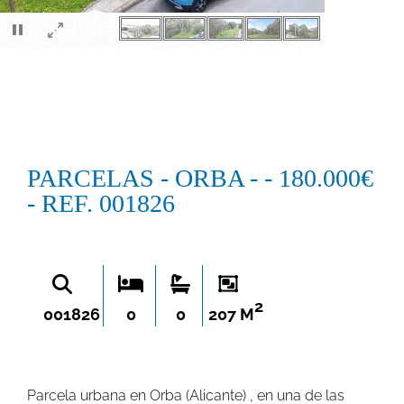
×
PARCELAS - ORBA - - 180.000€
- REF. 001826
2
001826
0
0
207 M
Parcela urbana en Orba (Alicante) , en una de las