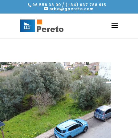
96 558 33 00 / (+34) 637 788 915
orba@gpereto.com
2
/
5