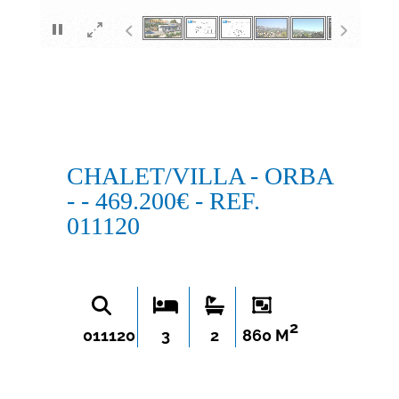
×
CHALET/VILLA - ORBA
- - 469.200€ - REF.
011120
2
011120
3
2
860 M