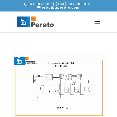
96 558 33 00 / (+34) 637 788 915
orba@gpereto.com
2
/
8