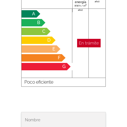
año):
energía
2
(KW h / m
año):
A
B
C
D
En trámite
E
F
G
Poco eficiente