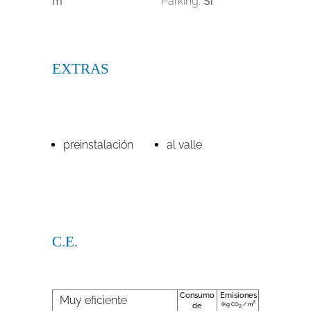
m
Parking:
Si
EXTRAS
preinstalación
al valle
C.E.
Consumo
Emisiones
Muy eficiente
2
(Kg CO
/ m
de
2