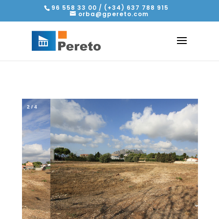
96 558 33 00 / (+34) 637 788 915
orba@gpereto.com
2
/
4