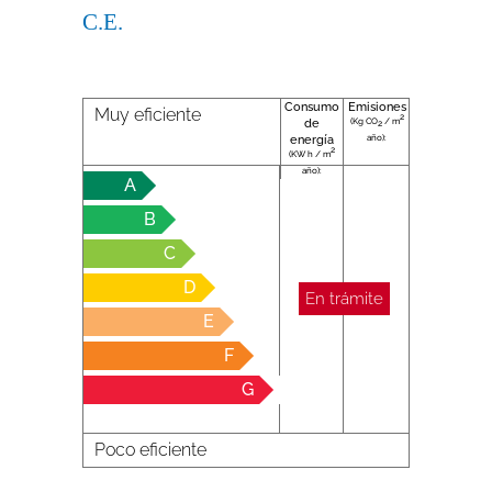
C.E.
Consumo
Emisiones
Muy eficiente
2
(Kg CO
/ m
de
2
año):
energía
2
(KW h / m
año):
A
B
C
D
En trámite
E
F
G
Poco eficiente