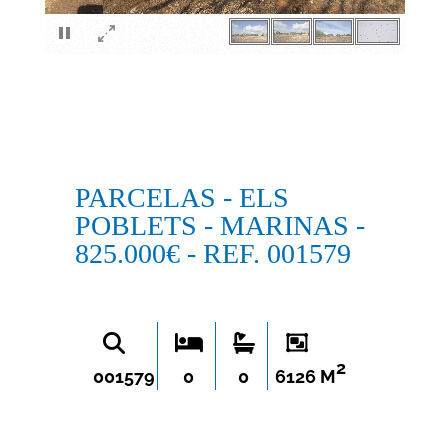
×
PARCELAS - ELS
POBLETS - MARINAS -
825.000€ - REF. 001579
2
001579
0
0
6126 M