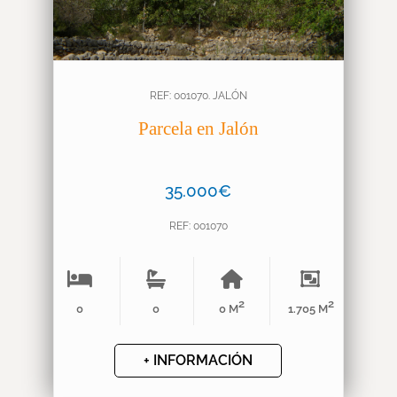
REF: 001070. JALÓN
Parcela en Jalón
35.000€
REF: 001070
2
2
0
0
0 M
1.705 M
+ INFORMACIÓN