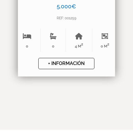
5.000€
REF: 001259
2
2
0
0
4 M
0 M
+ INFORMACIÓN