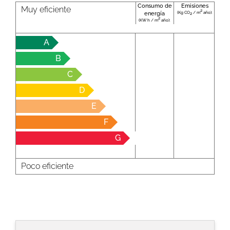
Consumo de
Emisiones
Muy eficiente
2
(Kg CO
/ m
año):
energía
2
2
(KW h / m
año):
A
B
C
D
E
F
G
Poco eficiente