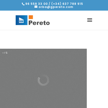
96 558 33 00 / (+34) 637 788 915
orba@gpereto.com
–
/
1