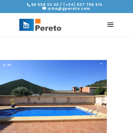
96 558 33 00 / (+34) 637 788 915
orba@gpereto.com
2
/
34