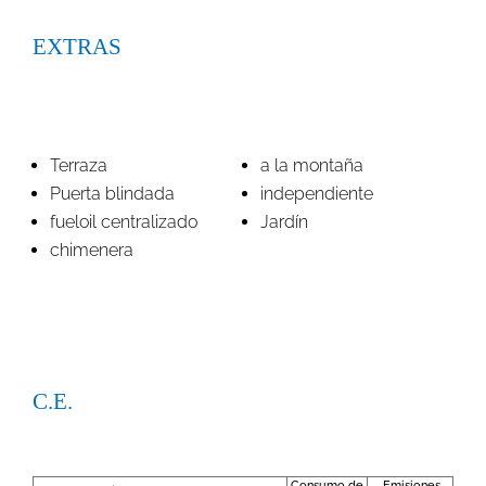
EXTRAS
Terraza
a la montaña
Puerta blindada
independiente
fueloil centralizado
Jardín
chimenera
C.E.
Consumo de
Emisiones