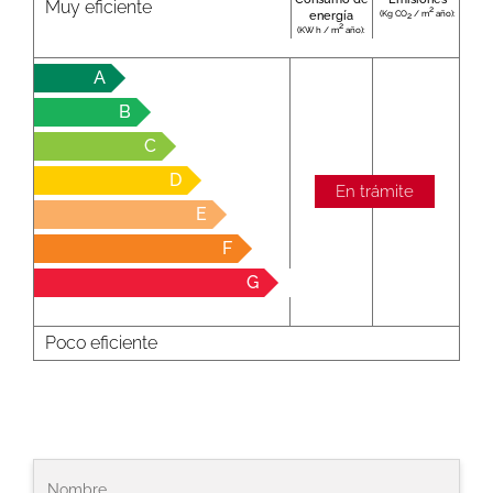
Muy eficiente
2
(Kg CO
/ m
año):
energía
2
2
(KW h / m
año):
A
B
C
D
En trámite
E
F
G
Poco eficiente