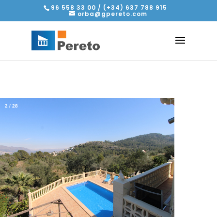
96 558 33 00 / (+34) 637 788 915
orba@gpereto.com
2
/
28