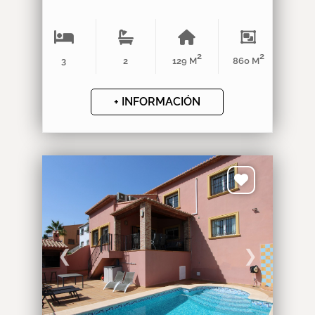
2
2
3
2
129 M
860 M
+ INFORMACIÓN
❮
❯