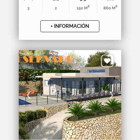
2
2
3
2
150 M
860 M
+ INFORMACIÓN
❮
❯