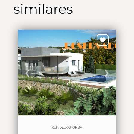
similares
❮
❯
REF: 011068. ORBA