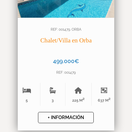
REF: 001479. ORBA
Chalet/Villa en Orba
499.000€
REF: 001479
2
2
5
3
225 M
637 M
+ INFORMACIÓN