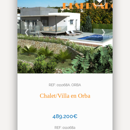
❮
❯
REF: 011068A. ORBA
Chalet/Villa en Orba
489.200€
REF: 011068a