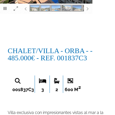
×
CHALET/VILLA - ORBA - -
485.000€ - REF. 001837C3
2
001837C3
3
2
600 M
Villa exclusiva con impresionantes vistas al mar a la