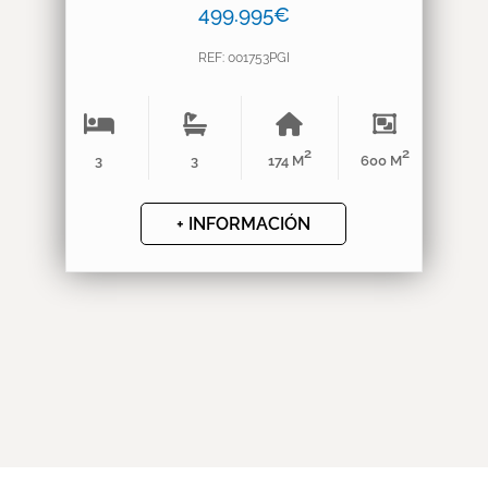
499.995€
REF: 001753PGI
2
2
3
3
174 M
600 M
+ INFORMACIÓN