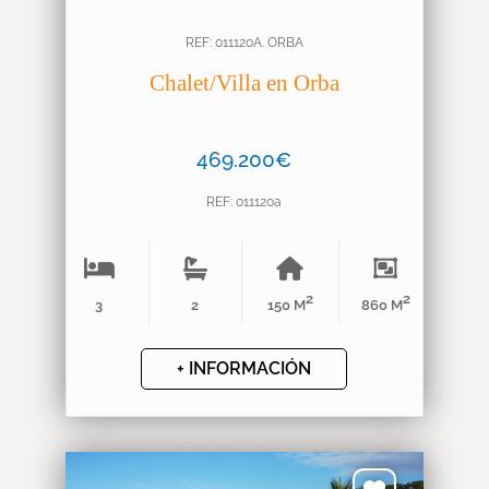
REF: 011120A. ORBA
Chalet/Villa en Orba
469.200€
REF: 011120a
2
2
3
2
150 M
860 M
+ INFORMACIÓN