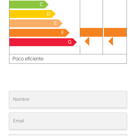
C
D
E
F
G
Poco eficiente