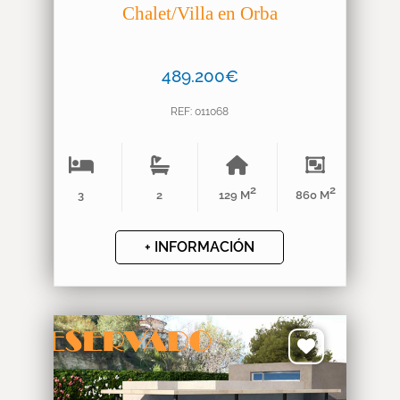
Chalet/Villa en Orba
489.200€
REF: 011068
2
2
3
2
129 M
860 M
+ INFORMACIÓN