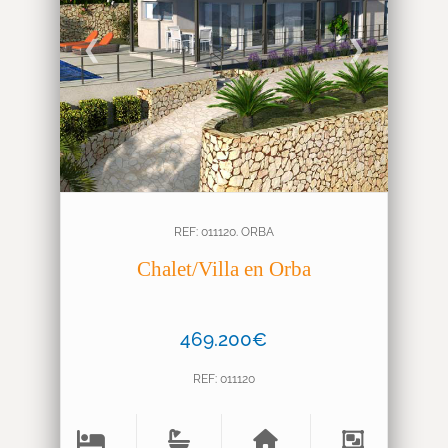
❮
❯
REF: 011120. ORBA
Chalet/Villa en Orba
469.200€
REF: 011120