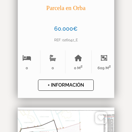
Parcela en Orba
60.000€
REF: 026042_E
2
2
0
0
0 M
609 M
+ INFORMACIÓN