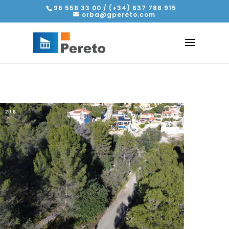
96 558 33 00 / (+34) 637 788 915
orba@gpereto.com
2
/
6