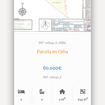
REF: 026041_E. ORBA
Parcela en Orba
60.000€
REF: 026041_E
2
2
0
0
0 M
642 M