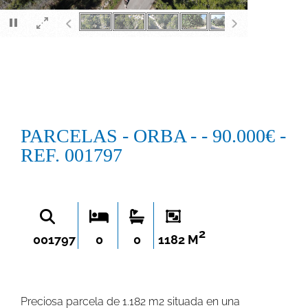
×
PARCELAS - ORBA - - 90.000€ -
REF. 001797
2
001797
0
0
1182 M
Preciosa parcela de 1.182 m2 situada en una