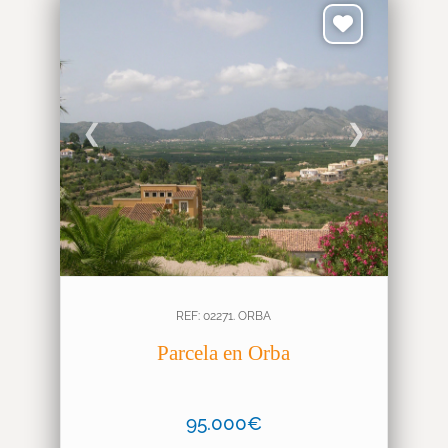
❮
❯
REF: 02271. ORBA
Parcela en Orba
95.000€