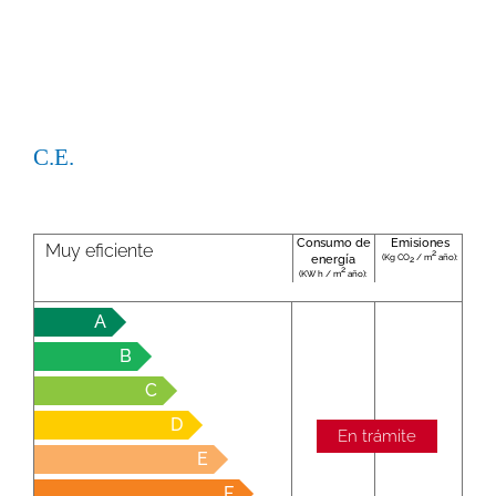
C.E.
Consumo de
Emisiones
Muy eficiente
2
(Kg CO
/ m
año):
energía
2
2
(KW h / m
año):
A
B
C
D
En trámite
E
F