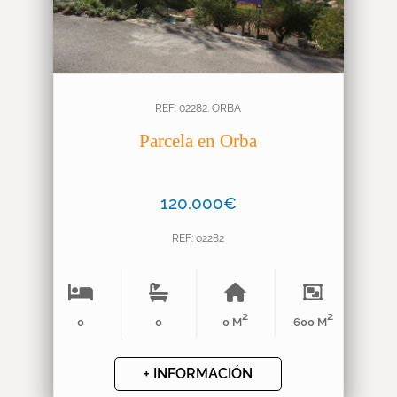
REF: 02282. ORBA
Parcela en Orba
120.000€
REF: 02282
2
2
0
0
0 M
600 M
+ INFORMACIÓN