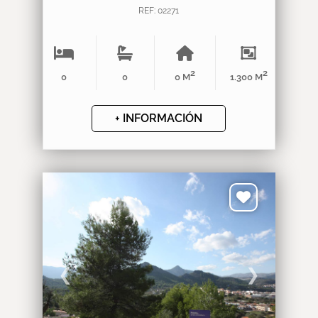
REF: 02271
2
2
0
0
0 M
1.300 M
+ INFORMACIÓN
❮
❯