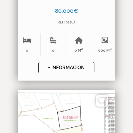
80.000€
REF: 02283
2
2
0
0
0 M
600 M
+ INFORMACIÓN
❮
❯