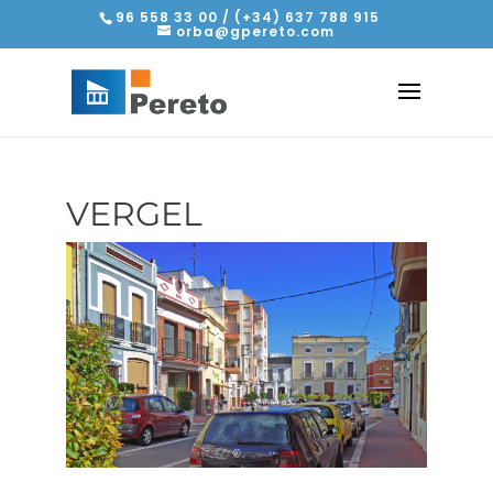
96 558 33 00 / (+34) 637 788 915
orba@gpereto.com
VERGEL