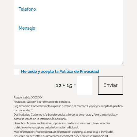
He leído y acepto la Política de Privacidad
=
12 + 15
Enviar
Responsable: XXXXXX
Finalidad: Gestión del formulario de contacto.
Legitimación: Consentimiento expreso prestado al marcar “He leído y acepto la política
de privacidad”.
Destinatarios: Cesiones y/o transferencias a terceras empresas y/o organismos tal y
como se indica en la información adicional.
Derechos: Acceso, rectificación, oposición, limitación, así como otros derechos
debidamente recogidos en la información adicional.
Más Información: Puede consultar información adicional al respecto a través del
siguiente enlace: https://inmothemes.teamhost.pro/politicas/#privacidad