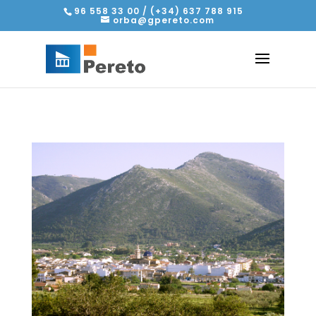
96 558 33 00 / (+34) 637 788 915
orba@gpereto.com