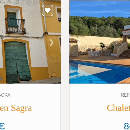
❯
❮
SAGRA
REF
 en Sagra
Chalet
0€
8