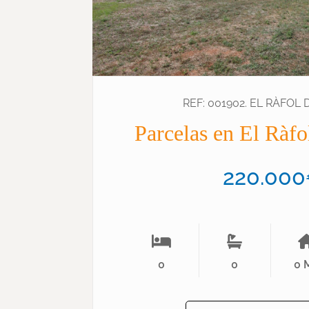
REF: 001902. EL RÀFOL
Parcelas en El Ràf
220.00
0
0
0 