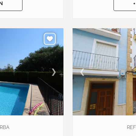
N
❯
❮
ORBA
REF