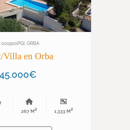
: 001900PGI. ORBA
/Villa en Orba
45.000€
2
2
267 M
1.333 M