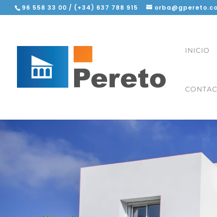
96 558 33 00 / (+34) 637 788 915
orba@gpereto.c
INICIO
CONTA