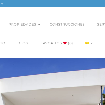
om
PROPIEDADES
CONSTRUCCIONES
SER
CTO
BLOG
FAVORITOS
(0)