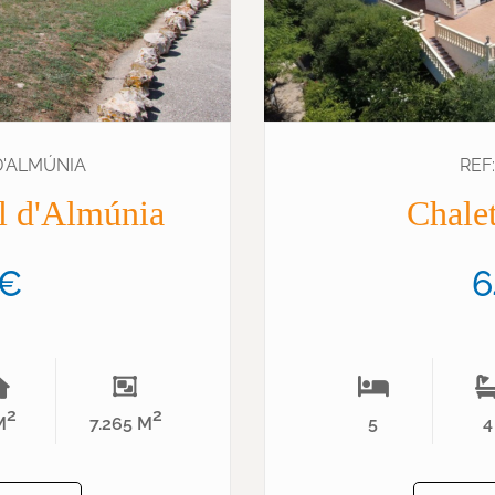
 D'ALMÚNIA
REF
ol d'Almúnia
Chalet
0€
6
2
2
M
7.265 M
5
4