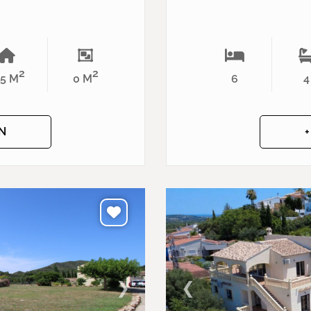
2
2
35 M
0 M
6
4
N
❯
❮