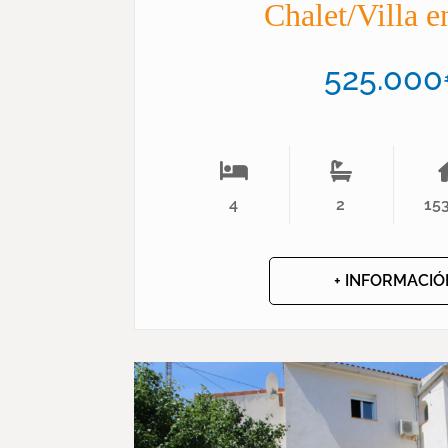
Chalet/Villa 
525.00
4
2
15
+ INFORMACIÓ