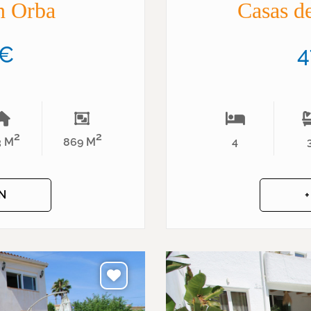
en Orba
Casas d
0€
4
2
2
3 M
869 M
4
N