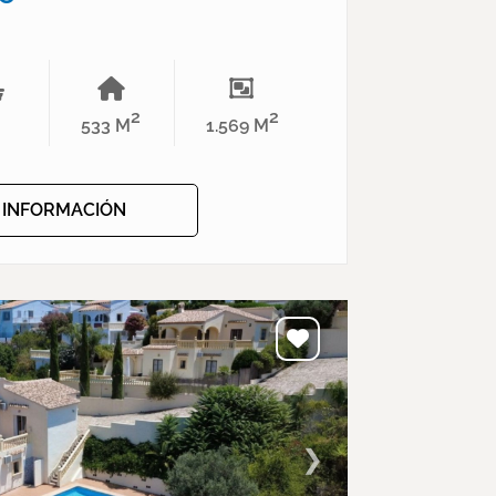
2
2
533 M
1.569 M
+ INFORMACIÓN
❯