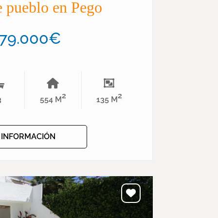
e pueblo en Pego
79.000€
2
2
3
554 M
135 M
+ INFORMACIÓN