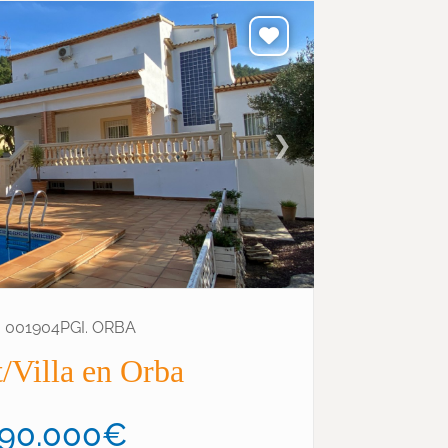
❯
: 001904PGI. ORBA
/Villa en Orba
90.000€